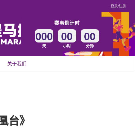
登录/注册
赛事倒计时
000
00
00
天
小时
分钟
关于我们
凰台》